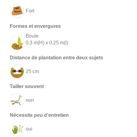
Fort
Boule
0,3 m(H) x 0,25 m(l)
25 cm
non
oui