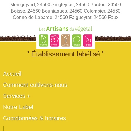
Montguyard, 24500 Singleyrac, 24560 Bardou, 24560
Boisse, 24560 Bouniagues, 24560 Colombier, 24560
Conne-de-Labarde, 24560 Falgueyrat, 24560 Faux
" Établissement labélisé "
Accueil
Comment cultivons-nous
Services +
Notre Label
Coordonnées & horaires
|