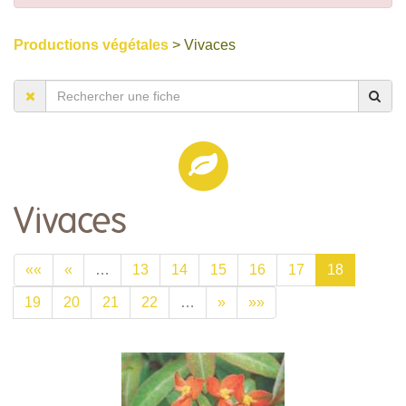
Productions végétales
> Vivaces
Vivaces
««
«
…
13
14
15
16
17
18
19
20
21
22
…
»
»»