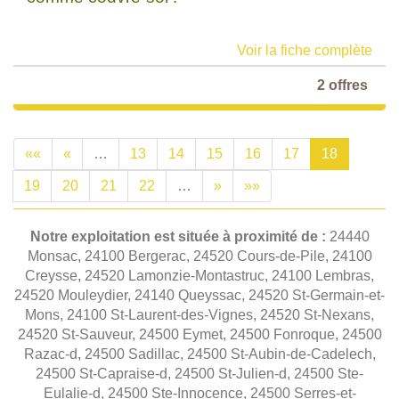
Voir la fiche complète
2 offres
««
«
…
13
14
15
16
17
18
19
20
21
22
…
»
»»
Notre exploitation est située à proximité de :
24440
Monsac, 24100 Bergerac, 24520 Cours-de-Pile, 24100
Creysse, 24520 Lamonzie-Montastruc, 24100 Lembras,
24520 Mouleydier, 24140 Queyssac, 24520 St-Germain-et-
Mons, 24100 St-Laurent-des-Vignes, 24520 St-Nexans,
24520 St-Sauveur, 24500 Eymet, 24500 Fonroque, 24500
Razac-d, 24500 Sadillac, 24500 St-Aubin-de-Cadelech,
24500 St-Capraise-d, 24500 St-Julien-d, 24500 Ste-
Eulalie-d, 24500 Ste-Innocence, 24500 Serres-et-