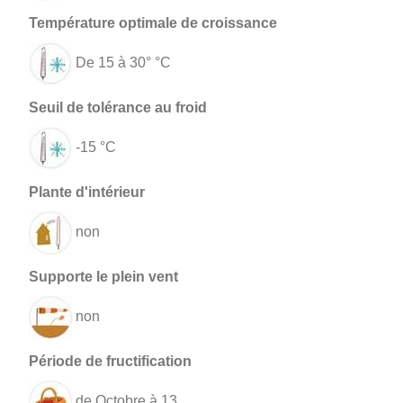
De 15 à 30° °C
-15 °C
non
non
de Octobre à 13