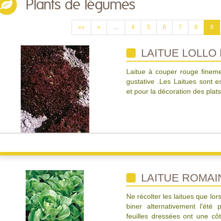
Plants de légumes
««
«
…
4
5
6
7
8
9
LAITUE LOLLO
Laitue à couper rouge finemen
gustative .Les Laitues sont
et pour la décoration des plats
LAITUE ROMAI
Ne récolter les laitues que lo
biner alternativement l'été
feuilles dressées ont une côt