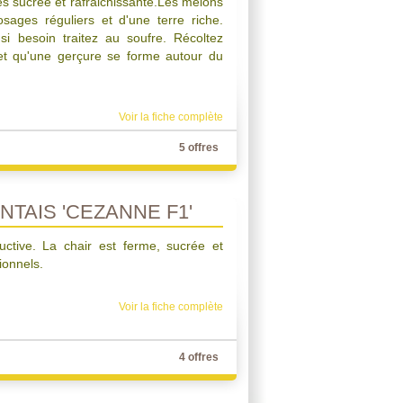
ès sucrée et rafraichissante.Les melons
osages réguliers et d'une terre riche.
 si besoin traitez au soufre. Récoltez
 et qu'une gerçure se forme autour du
Voir la fiche complète
5 offres
TAIS 'CEZANNE F1'
uctive. La chair est ferme, sucrée et
onnels.
Voir la fiche complète
4 offres