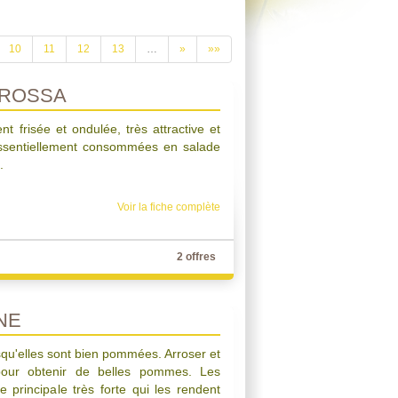
10
11
12
13
…
»
»»
 ROSSA
t frisée et ondulée, très attractive et
 essentiellement consommées en salade
.
Voir la fiche complète
2 offres
NE
rsqu'elles sont bien pommées. Arroser et
 pour obtenir de belles pommes. Les
e principale très forte qui les rendent