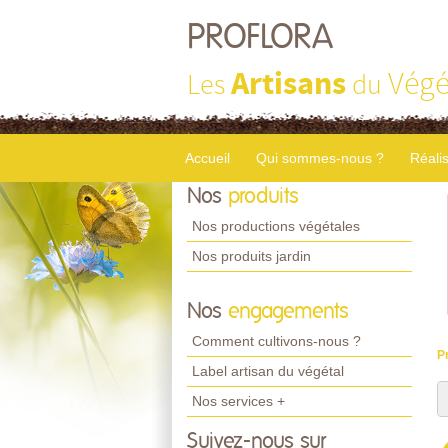
PROFLORA
Artisans
Végé
Les
du
Accueil
Qui sommes-nous ?
Réali
Nos
produits
Nos productions végétales
Nos produits jardin
Nos
engagements
Comment cultivons-nous ?
P
Label artisan du végétal
Nos services +
Suivez-nous sur