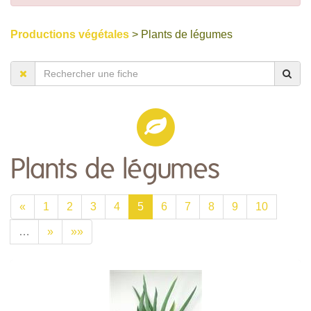
Productions végétales
> Plants de légumes
Plants de légumes
«
1
2
3
4
5
6
7
8
9
10
…
»
»»