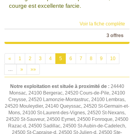
courge est excellente farcie.
Voir la fiche complète
3 offres
«
1
2
3
4
5
6
7
8
9
10
…
»
»»
Notre exploitation est située à proximité de :
24440
Monsac, 24100 Bergerac, 24520 Cours-de-Pile, 24100
Creysse, 24520 Lamonzie-Montastruc, 24100 Lembras,
24520 Mouleydier, 24140 Queyssac, 24520 St-Germain-et-
Mons, 24100 St-Laurent-des-Vignes, 24520 St-Nexans,
24520 St-Sauveur, 24500 Eymet, 24500 Fonroque, 24500
Razac-d, 24500 Sadillac, 24500 St-Aubin-de-Cadelech,
24500 St-Capraise-d, 24500 St-Julien-d, 24500 Ste-