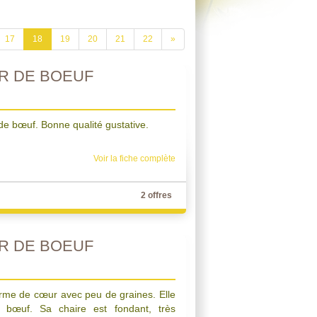
17
18
19
20
21
22
»
R DE BOEUF
e bœuf. Bonne qualité gustative.
Voir la fiche complète
2 offres
R DE BOEUF
orme de cœur avec peu de graines. Elle
 bœuf. Sa chaire est fondant, très