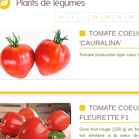
Plants de légumes
««
«
…
13
14
15
16
TOMATE COEU
'CAURALINA'
Tomate productive type cœur d
TOMATE COEU
FLEURETTE F1
Gros fruit rouge (150 g) en f
est similaire à la cœur de