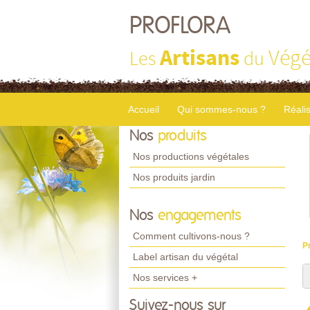
PROFLORA
Artisans
Végé
Les
du
Accueil
Qui sommes-nous ?
Réali
Nos
produits
Nos productions végétales
Nos produits jardin
Nos
engagements
Comment cultivons-nous ?
P
Label artisan du végétal
Nos services +
Suivez-nous sur