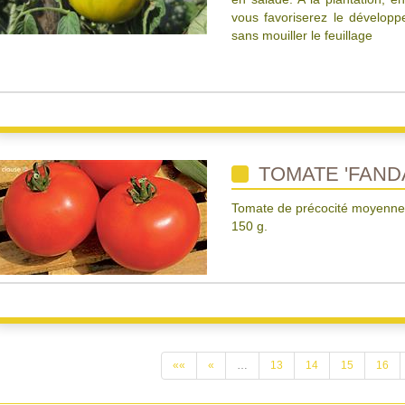
vous favoriserez le développ
sans mouiller le feuillage
TOMATE 'FAND
Tomate de précocité moyenne. 
150 g.
««
«
…
13
14
15
16