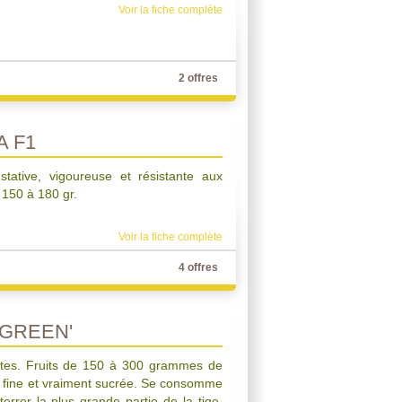
Voir la fiche complète
2 offres
A F1
stative, vigoureuse et résistante aux
 150 à 180 gr.
Voir la fiche complète
4 offres
GREEN'
rtes. Fruits de 150 à 300 grammes de
s fine et vraiment sucrée. Se consomme
terrer la plus grande partie de la tige,