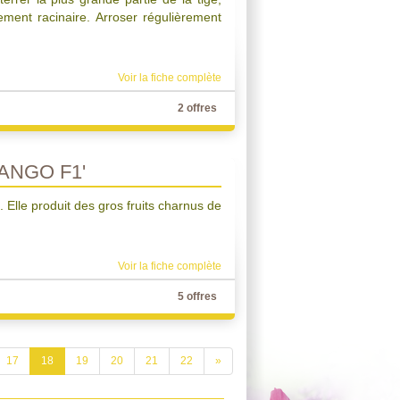
ement racinaire. Arroser régulièrement
Voir la fiche complète
2 offres
ANGO F1'
Elle produit des gros fruits charnus de
Voir la fiche complète
5 offres
17
18
19
20
21
22
»