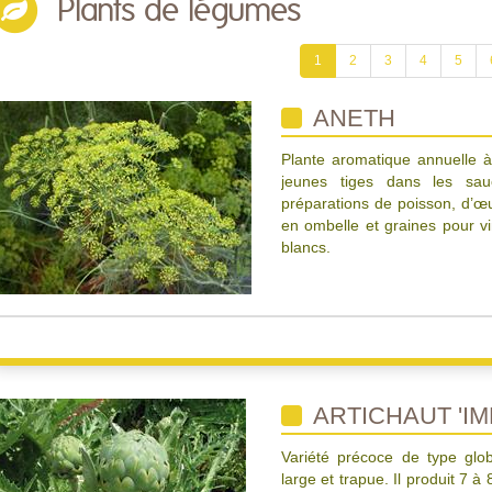
Plants de légumes
1
2
3
4
5
ANETH
Plante aromatique annuelle à 
jeunes tiges dans les sau
préparations de poisson, d’œuf
en ombelle et graines pour v
blancs.
ARTICHAUT 'IM
Variété précoce de type glob
large et trapue. Il produit 7 à