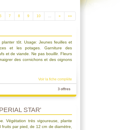
6
7
8
9
10
…
»
»»
planter tôt. Usage: Jeunes feuilles et
ces et les potages. Garniture des
s et de viande. Ne pas bouillir. Fleurs
inaigrer des cornichons et des oignons
Voir la fiche complète
3 offres
PERIAL STAR'
e. Végétation très vigoureuse, plante
 8 fruits par pied, de 12 cm de diamètre,