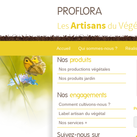
PROFLORA
Artisans
Végé
Les
du
Accueil
Qui sommes-nous ?
Réali
Nos
produits
Nos productions végétales
Nos produits jardin
Nos
engagements
Comment cultivons-nous ?
P
Label artisan du végétal
Nos services +
Suivez-nous sur