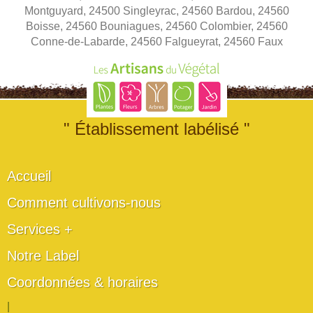
Montguyard, 24500 Singleyrac, 24560 Bardou, 24560
Boisse, 24560 Bouniagues, 24560 Colombier, 24560
Conne-de-Labarde, 24560 Falgueyrat, 24560 Faux
" Établissement labélisé "
Accueil
Comment cultivons-nous
Services +
Notre Label
Coordonnées & horaires
|