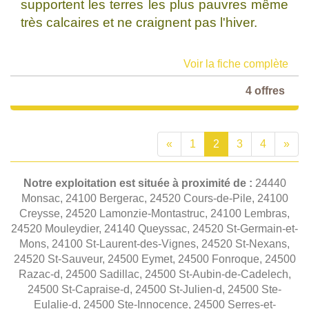
supportent les terres les plus pauvres même
très calcaires et ne craignent pas l'hiver.
Voir la fiche complète
4 offres
«
1
2
3
4
»
Notre exploitation est située à proximité de :
24440
Monsac, 24100 Bergerac, 24520 Cours-de-Pile, 24100
Creysse, 24520 Lamonzie-Montastruc, 24100 Lembras,
24520 Mouleydier, 24140 Queyssac, 24520 St-Germain-et-
Mons, 24100 St-Laurent-des-Vignes, 24520 St-Nexans,
24520 St-Sauveur, 24500 Eymet, 24500 Fonroque, 24500
Razac-d, 24500 Sadillac, 24500 St-Aubin-de-Cadelech,
24500 St-Capraise-d, 24500 St-Julien-d, 24500 Ste-
Eulalie-d, 24500 Ste-Innocence, 24500 Serres-et-