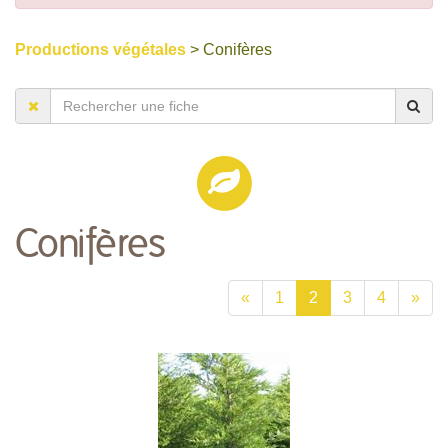
Productions végétales
> Conifères
Conifères
«
1
2
3
4
»