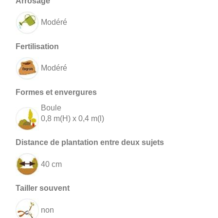
Modéré
Modéré
Boule
0,8 m(H) x 0,4 m(l)
40 cm
non