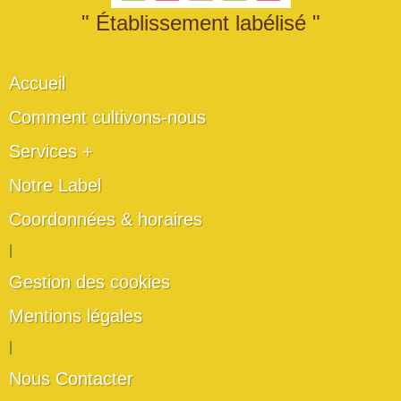
" Établissement labélisé "
Accueil
Comment cultivons-nous
Services +
Notre Label
Coordonnées & horaires
|
Gestion des cookies
Mentions légales
|
Nous Contacter