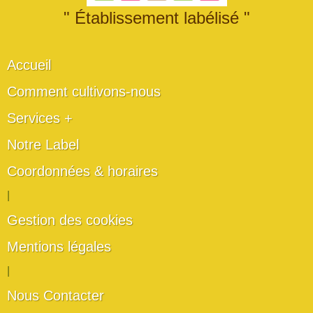
" Établissement labélisé "
Accueil
Comment cultivons-nous
Services +
Notre Label
Coordonnées & horaires
|
Gestion des cookies
Mentions légales
|
Nous Contacter