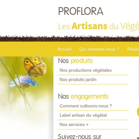
PROFLORA
Artisans
Végé
Les
du
Accueil
Qui sommes-nous ?
Réali
Nos
produits
Nos productions végétales
Nos produits jardin
Nos
engagements
Comment cultivons-nous ?
Label artisan du végétal
Nos services +
Suivez-nous sur