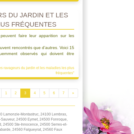
S DU JARDIN ET LES
LUS FRÉQUENTES
peuvent faire leur apparition sur les
ouvent rencontrés que d’autres. Voici 15
quemment observés qui doivent être
es ravageurs du jardin et les maladies les plus
fréquentes"
1
2
3
4
5
6
7
»
20 Lamonzie-Montastruc, 24100 Lembras,
t-Sauveur, 24500 Eymet, 24500 Fonroque,
d, 24500 Ste-Innocence, 24500 Serres-et-
barde, 24560 Falgueyrat, 24560 Faux