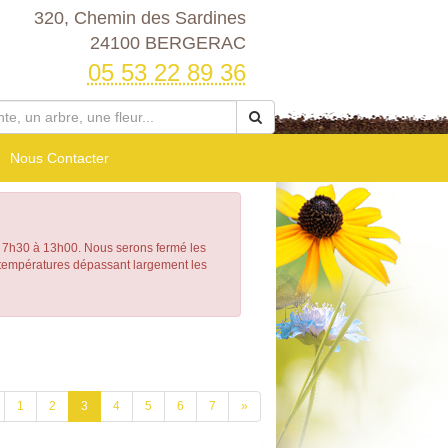
320, Chemin des Sardines
24100 BERGERAC
05 53 22 89 36
Nous Contacter
h30 à 13h00. Nous serons fermé les
e températures dépassant largement les
1
2
3
4
5
6
7
»