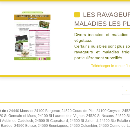
LES RAVAGEUR
MALADIES LES P
Divers insectes et maladies 
végétaux.
Certains nuisibles sont plus s
ravageurs et maladies fré
particulièrement surveillés.
Télécharger le cahier "L
«
é de :
24440 Monsac, 24100 Bergerac, 24520 Cours-de-Pile, 24100 Creysse, 245
0 St-Germain-et-Mons, 24100 St-Laurent-des-Vignes, 24520 St-Nexans, 24520 S
-Aubin-de-Cadelech, 24500 St-Capraise-d, 24500 St-Julien-d, 24500 Ste-Eulalie-
0 Bardou, 24560 Boisse, 24560 Bouniagues, 24560 Colombier, 24560 Conne-de-La