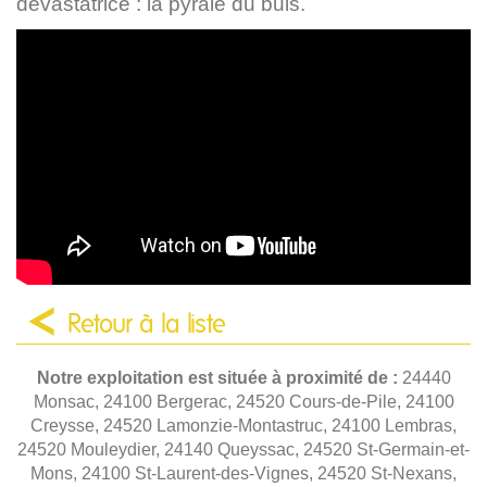
dévastatrice : la pyrale du buis.
Retour à la liste
Notre exploitation est située à proximité de :
24440
Monsac, 24100 Bergerac, 24520 Cours-de-Pile, 24100
Creysse, 24520 Lamonzie-Montastruc, 24100 Lembras,
24520 Mouleydier, 24140 Queyssac, 24520 St-Germain-et-
Mons, 24100 St-Laurent-des-Vignes, 24520 St-Nexans,