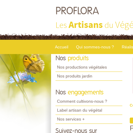
PROFLORA
Artisans
Végé
Les
du
Accueil
Qui sommes-nous ?
Réali
Nos
produits
Nos productions végétales
Nos produits jardin
Nos
engagements
Comment cultivons-nous ?
C
Label artisan du végétal
Nos services +
Suivez-nous sur