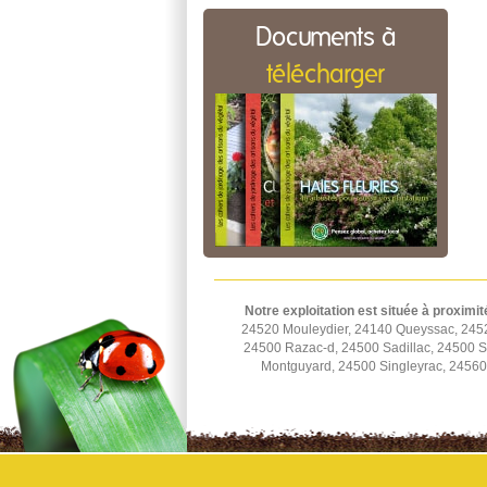
Documents à
télécharger
Notre exploitation est située à proximit
24520 Mouleydier, 24140 Queyssac, 2452
24500 Razac-d, 24500 Sadillac, 24500 St
Montguyard, 24500 Singleyrac, 2456