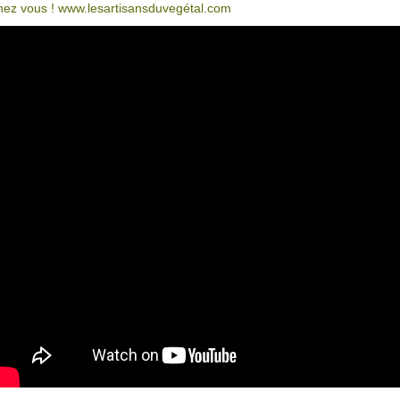
hez vous ! www.lesartisansduvegétal.com