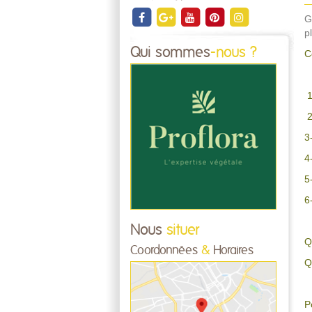
G
p
Qui sommes
-nous ?
C
1
2
3
4
5
6
Nous
situer
Q
Coordonnées
&
Horaires
Q
P