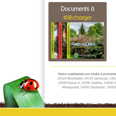
Documents à
télécharger
Notre exploitation est située à proximit
24520 Mouleydier, 24140 Queyssac, 2452
24500 Razac-d, 24500 Sadillac, 24500 St
Montguyard, 24500 Singleyrac, 2456