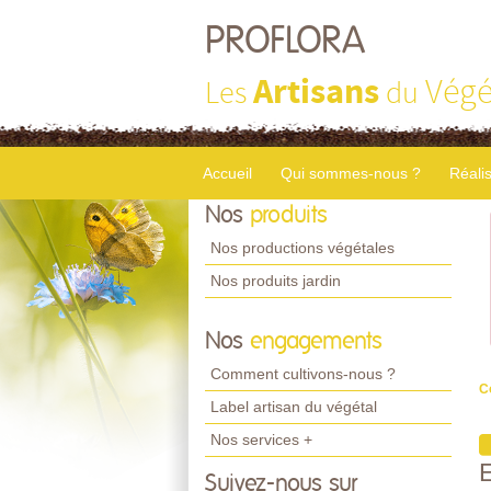
PROFLORA
Artisans
Végé
Les
du
Accueil
Qui sommes-nous ?
Réali
Nos
produits
Nos productions végétales
Nos produits jardin
Nos
engagements
Comment cultivons-nous ?
C
Label artisan du végétal
Nos services +
Suivez-nous sur