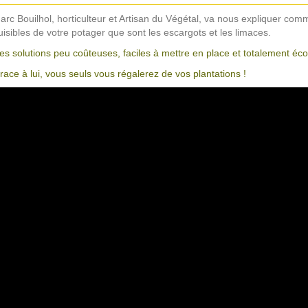
arc Bouilhol, horticulteur et Artisan du Végétal, va nous expliquer comm
uisibles de votre potager que sont les escargots et les limaces.
es solutions peu coûteuses, faciles à mettre en place et totalement éco
race à lui, vous seuls vous régalerez de vos plantations !