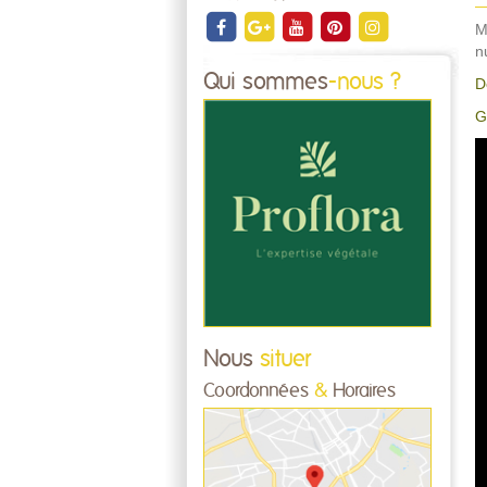
M
n
Qui sommes
-nous ?
D
G
Nous
situer
Coordonnées
&
Horaires