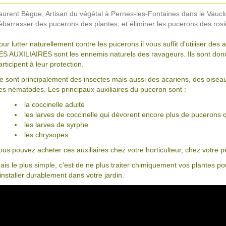
aurent Bègue, Artisan du végétal à Pernes-les-Fontaines dans le Vauc
ébarrasser des pucerons des plantes, et éliminer les pucerons des rosi
our lutter naturellement contre les pucerons il vous suffit d'utiliser des a
ES AUXILIAIRES sont les ennemis naturels des ravageurs. Ils sont donc
articipent à leur protection.
e sont principalement des insectes mais aussi des acariens, des oise
es nématodes. Les principaux auxiliaires du puceron sont :
la coccinelle adulte
les larves de coccinelle qui dévorent encore plus de pucerons q
les larves de syrphe
les chrysopes
ous pouvez acheter ces auxiliaires chez votre horticulteur, chez votre pé
ais le plus simple, c'est de ne plus traiter chimiquement vos plantes po
'installer durablement dans votre jardin.