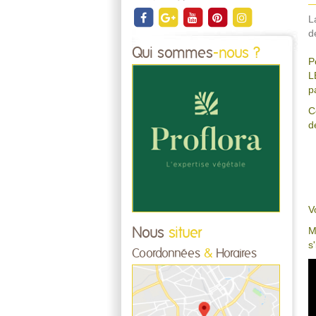
L
d
Qui sommes
-nous ?
P
L
p
C
d
V
M
Nous
situer
s
Coordonnées
&
Horaires