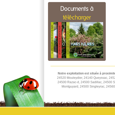
Documents à
télécharger
Notre exploitation est située à proximit
24520 Mouleydier, 24140 Queyssac, 2452
24500 Razac-d, 24500 Sadillac, 24500 St
Montguyard, 24500 Singleyrac, 2456