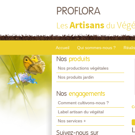
PROFLORA
Artisans
Végé
Les
du
Accueil
Qui sommes-nous ?
Réali
Nos
produits
Nos productions végétales
Nos produits jardin
Nos
engagements
Comment cultivons-nous ?
C
Label artisan du végétal
Nos services +
Suivez-nous sur