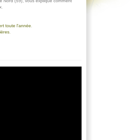
le Nord (59), vous explique comment
x.
rt toute l'année.
ières.