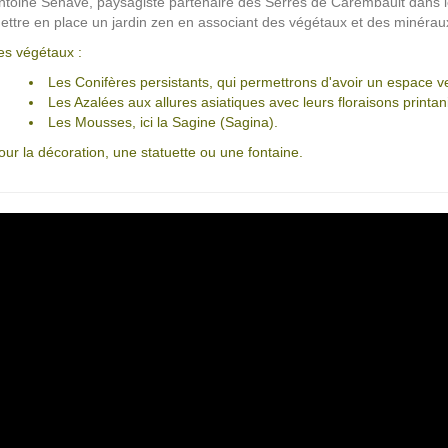
ntoine Sénave, paysagiste partenaire des Serres de Carembault dans 
ettre en place un jardin zen en associant des végétaux et des minérau
es végétaux :
Les Conifères persistants, qui permettrons d'avoir un espace ve
Les Azalées aux allures asiatiques avec leurs floraisons printan
Les Mousses, ici la Sagine (Sagina).
our la décoration, une statuette ou une fontaine.