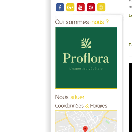
A
m
L
Qui sommes
-nous ?
P
Nous
situer
Coordonnées
&
Horaires