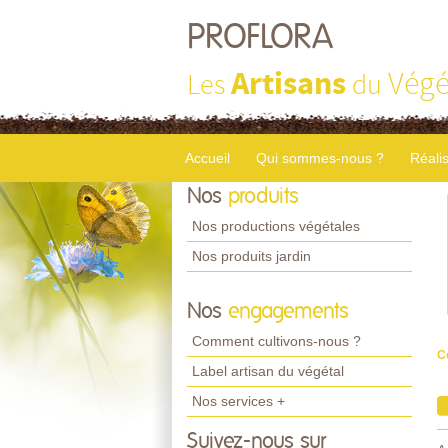
PROFLORA
Artisans
Végé
Les
du
Accueil
Qui sommes-nous ?
Réali
Nos
produits
Nos productions végétales
Nos produits jardin
Nos
engagements
Comment cultivons-nous ?
C
Label artisan du végétal
Nos services +
Suivez-nous sur