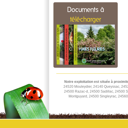
Documents à
télécharger
Notre exploitation est située à proximit
24520 Mouleydier, 24140 Queyssac, 2452
24500 Razac-d, 24500 Sadillac, 24500 St
Montguyard, 24500 Singleyrac, 2456