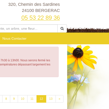
320, Chemin des Sardines
24100 BERGERAC
05 53 22 89 36
Nous Contacter
h30 à 13h00. Nous serons fermé les
e températures dépassant largement les
8
9
10
11
12
13
»