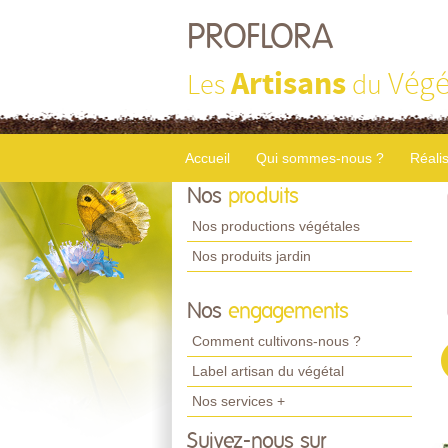
PROFLORA
Artisans
Végé
Les
du
Accueil
Qui sommes-nous ?
Réali
Nos
produits
Nos productions végétales
Nos produits jardin
Nos
engagements
Comment cultivons-nous ?
Label artisan du végétal
Nos services +
Suivez-nous sur