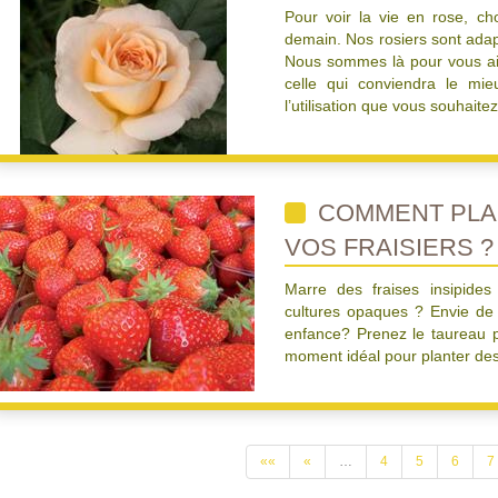
Pour voir la vie en rose, c
demain. Nos rosiers sont adapt
Nous sommes là pour vous aide
celle qui conviendra le mie
l’utilisation que vous souhaitez
COMMENT PLA
VOS FRAISIERS ?
Marre des fraises insipides
cultures opaques ? Envie de 
enfance? Prenez le taureau pa
moment idéal pour planter des 
««
«
…
4
5
6
7