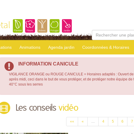
tal
sations
Animations
Agenda jardin
Coordonnées & Horaires
INFORMATION CANICULE
VIGILANCE ORANGE ou ROUGE CANICULE = Horaires adaptés : Ouvert de 7
après midi, ceci dans le but de vous protéger, et de protéger notre équipe d
40°C sous les serres
Les conseils
vidéo
««
«
…
4
5
6
7