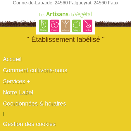
Conne-de-Labarde, 24560 Falgueyrat, 24560 Faux
" Établissement labélisé "
Accueil
Comment cultivons-nous
Services +
Notre Label
Coordonnées & horaires
|
Gestion des cookies